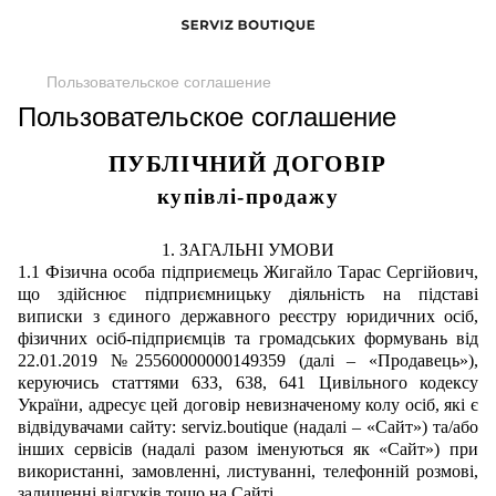
Пользовательское соглашение
Пользовательское соглашение
ПУБЛІЧНИЙ ДОГОВІР
купівлі-продажу
1. ЗАГАЛЬНІ УМОВИ
1.1 Фізична особа підприємець Жигайло Тарас Сергійович,
що здійснює підприємницьку діяльність на підставі
виписки з єдиного державного реєстру юридичних осіб,
фізичних осіб-підприємців та громадських формувань від
22.01.2019 №25560000000149359 (далі – «Продавець»),
керуючись статтями 633, 638, 641 Цивільного кодексу
України, адресує цей договір невизначеному колу осіб, які є
відвідувачами сайту: serviz.boutique (надалі – «Сайт») та/або
інших сервісів (надалі разом іменуються як «Cайт») при
використанні, замовленні, листуванні, телефонній розмові,
залишенні відгуків тощо на Сайті.