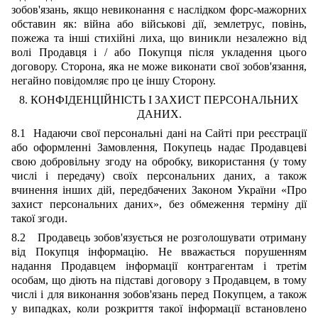
зобов'язань, якщо невиконання є наслідком форс-мажорних
обставин як: війна або військові дії, землетрус, повінь,
пожежа та інші стихійні лиха, що виникли незалежно від
волі Продавця і / або Покупця після укладення цього
договору. Сторона, яка не може виконати свої зобов'язання,
негайно повідомляє про це іншу Сторону.
8. КОНФІДЕНЦІЙНІСТЬ І ЗАХИСТ ПЕРСОНАЛЬНИХ
ДАНИХ.
8.1 Надаючи свої персональні дані на Сайті при реєстрації
або оформленні Замовлення, Покупець надає Продавцеві
свою добровільну згоду на обробку, використання (у тому
числі і передачу) своїх персональних даних, а також
вчинення інших дій, передбачених Законом України «Про
захист персональних даних», без обмеження терміну дії
такої згоди.
8.2 Продавець зобов'язується не розголошувати отриману
від Покупця інформацію. Не вважається порушенням
надання Продавцем інформації контрагентам і третім
особам, що діють на підставі договору з Продавцем, в тому
числі і для виконання зобов'язань перед Покупцем, а також
у випадках, коли розкриття такої інформації встановлено