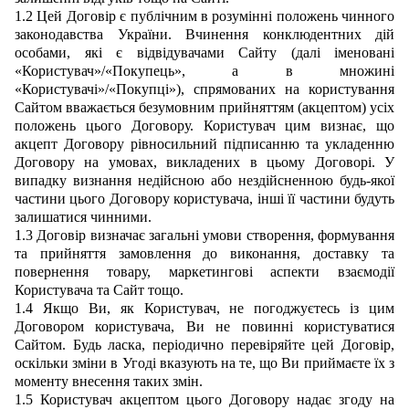
1.2 Цей Договір є публічним в розумінні положень чинного
законодавства України. Вчинення конклюдентних дій
особами, які є відвідувачами Сайту (далі іменовані
«Користувач»/«Покупець», а в множині
«Користувачі»/«Покупці»), спрямованих на користування
Сайтом вважається безумовним прийняттям (акцептом) усіх
положень цього Договору. Користувач цим визнає, що
акцепт Договору рівносильний підписанню та укладенню
Договору на умовах, викладених в цьому Договорі. У
випадку визнання недійсною або нездійсненною будь-якої
частини цього Договору користувача, інші її частини будуть
залишатися чинними.
1.3 Договір визначає загальні умови створення, формування
та прийняття замовлення до виконання, доставку та
повернення товару, маркетингові аспекти взаємодії
Користувача та Сайт тощо.
1.4 Якщо Ви, як Користувач, не погоджуєтесь із цим
Договором користувача, Ви не повинні користуватися
Сайтом. Будь ласка, періодично перевіряйте цей Договір,
оскільки зміни в Угоді вказують на те, що Ви приймаєте їх з
моменту внесення таких змін.
1.5 Користувач акцептом цього Договору надає згоду на