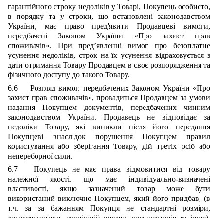
гарантійного строку недоліків у Товарі, Покупець особисто,
в порядку та у строки, що встановлені законодавством
України, має право пред'явити Продавцеві вимоги,
передбачені Законом України «Про захист прав
споживачів». При пред’явленні вимог про безоплатне
усунення недоліків, строк на їх усунення відраховується з
дати отримання Товару Продавцем в своє розпорядження та
фізичного доступу до такого Товару.
6.6 Розгляд вимог, передбачених Законом України «Про
захист прав споживачів», провадиться Продавцем за умови
надання Покупцем документів, передбачених чинним
законодавством України. Продавець не відповідає за
недоліки Товару, які виникли після його передання
Покупцеві внаслідок порушення Покупцем правил
користування або зберігання Товару, дій третіх осіб або
непереборної сили.
6.7 Покупець не має права відмовитися від товару
належної якості, що має індивідуально-визначені
властивості, якщо зазначений товар може бути
використаний виключно Покупцем, який його придбав, (в
т.ч. за за бажанням Покупця не стандартні розміри,
характеристики, зовнішній вигляд, комплектація та інше).