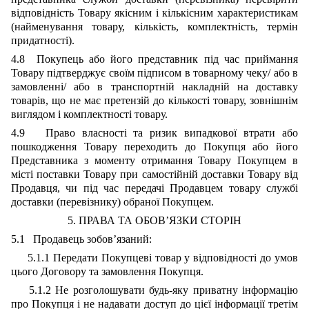
відповідність Товару якісним і кількісним характеристикам
(найменування товару, кількість, комплектність, термін
придатності).
4.8 Покупець або його представник під час приймання
Товару підтверджує своїм підписом в товарному чеку/ або в
замовленні/ або в транспортній накладній на доставку
товарів, що не має претензій до кількості товару, зовнішнім
виглядом і комплектності товару.
4.9 Право власності та ризик випадкової втрати або
пошкодження Товару переходить до Покупця або його
Представника з моменту отримання Товару Покупцем в
місті поставки Товару при самостійній доставки Товару від
Продавця, чи під час передачі Продавцем товару службі
доставки (перевізнику) обраної Покупцем.
5. ПРАВА ТА ОБОВ’ЯЗКИ СТОРІН
5.1 Продавець зобов’язаний:
5.1.1 Передати Покупцеві товар у відповідності до умов
цього Договору та замовлення Покупця.
5.1.2 Не розголошувати будь-яку приватну інформацію
про Покупця і не надавати доступ до цієї інформації третім