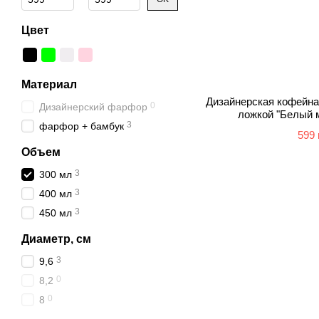
Цвет
Материал
Дизайнерская кофейна
0
Дизайнерский фарфор
ложкой "Белый 
3
фарфор + бамбук
599 
Объем
3
300 мл
3
400 мл
3
450 мл
Диаметр, см
3
9,6
0
8,2
0
8