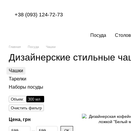
Перейти к основному контенту
+38 (093) 124-72-73
Посуда
Столов
Главная
Посуда
Чашки
Дизайнерские стильные ча
Чашки
Тарелки
Наборы посуды
Объем:
300 мл
Очистить фильтр
Цена, грн
От Цена, грн
До Цена, грн
OK