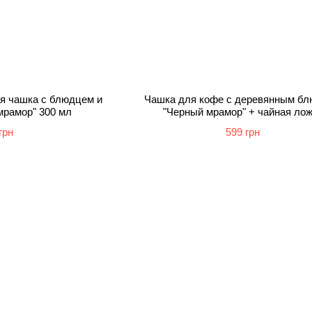
я чашка с блюдцем и
Чашка для кофе с деревянным б
мрамор" 300 мл
"Черный мрамор" + чайная ло
грн
599 грн