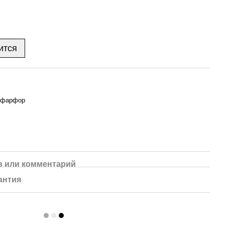
ится
 фарфор
 или комментарий
антия