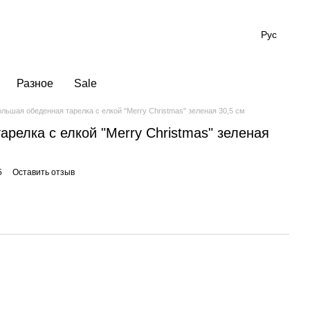
Рус
Разное
Sale
льшая обеденная тарелка с елкой "Merry Christmas" зеленая 30,5 см
релка с елкой "Merry Christmas" зеленая
5
Оставить отзыв