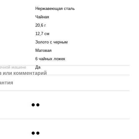
Нержавеющая сталь
Чайная
20,6 г
12,7 см
Золото с черным
Матовая
6 чайных ложек
ечной машине
Да
 или комментарий
антия