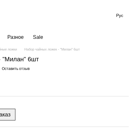
Рус
Разное
Sale
йные ложки
Набор чайных ложек - "Милан" 6шт
- "Милан" 6шт
Оставить отзыв
аказ