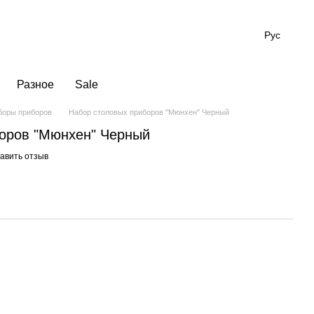
Рус
Разное
Sale
боры приборов
Набор столовых приборов "Мюнхен" Черный
оров "Мюнхен" Черный
авить отзыв