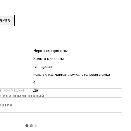
аказ
Нержавеющая сталь
Золото с черным
Глянцевая
нож, вилка, чайная ложка, столовая ложка
4
ечной машине
Да
 или комментарий
антия