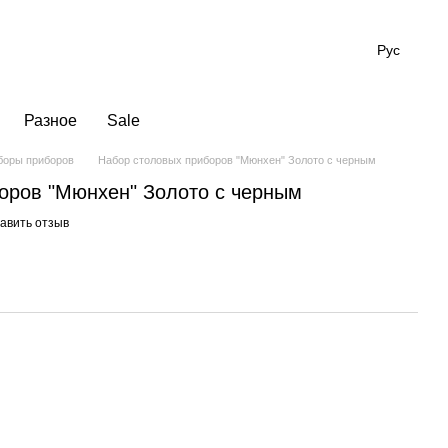
Рус
Разное
Sale
боры приборов
Набор столовых приборов "Мюнхен" Золото с черным
оров "Мюнхен" Золото с черным
авить отзыв