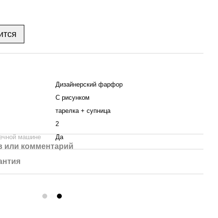
ится
Дизайнерский фарфор
С рисунком
тарелка + супница
2
ечной машине
Да
 или комментарий
антия