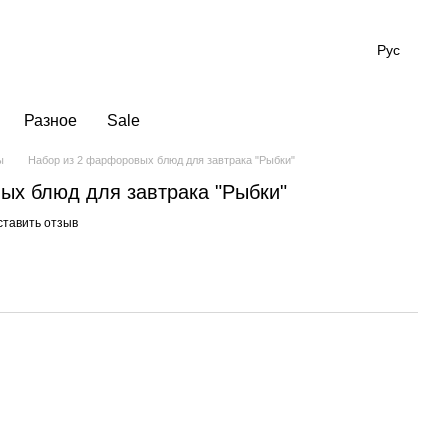
Рус
Разное
Sale
ы
Набор из 2 фарфоровых блюд для завтрака "Рыбки"
ых блюд для завтрака "Рыбки"
ставить отзыв