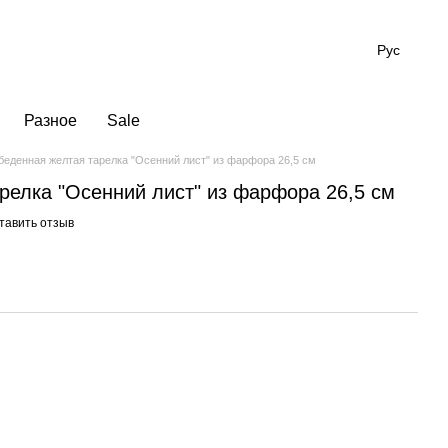
Рус
Разное
Sale
беденная желтая тарелка "Осенний лист" из фарфора 26,5 см
релка "Осенний лист" из фарфора 26,5 см
тавить отзыв