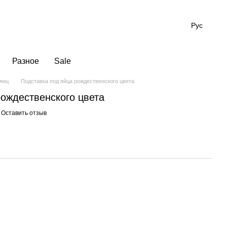
Рус
Разное
Sale
 яиц
Подставка под яйца рождественского цвета
рождественского цвета
Оставить отзыв