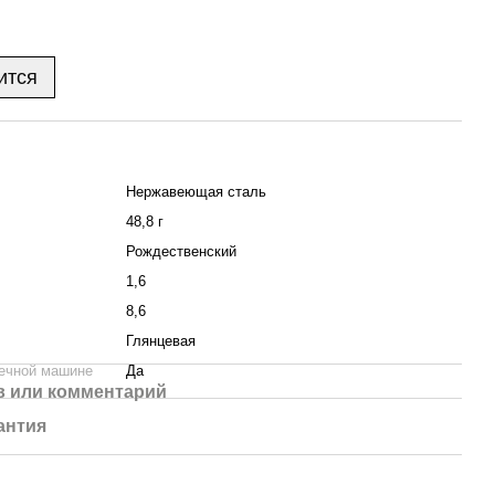
ится
Нержавеющая сталь
48,8 г
Рождественский
1,6
8,6
Глянцевая
ечной машине
Да
 или комментарий
антия