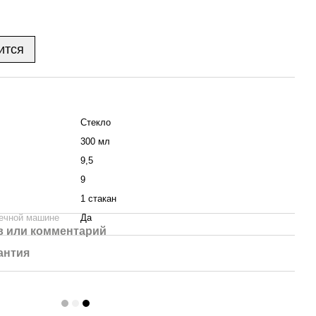
ится
Стекло
300 мл
9,5
9
1 стакан
ечной машине
Да
 или комментарий
антия