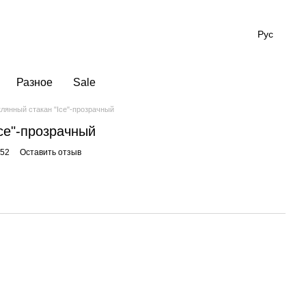
Рус
Разное
Sale
лянный стакан "Ice"-прозрачный
ce"-прозрачный
852
Оставить отзыв