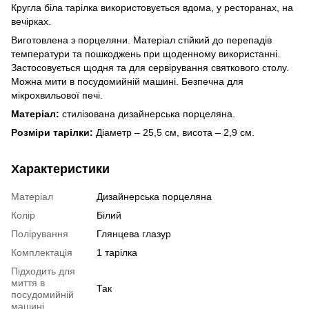
Кругла біла тарілка використовується вдома, у ресторанах, на
вечірках.
Виготовлена ​​з порцеляни. Матеріал стійкий до перепадів
температури та пошкоджень при щоденному використанні.
Застосовується щодня та для сервірування святкового столу.
Можна мити в посудомийній машині. Безпечна для
мікрохвильової печі.
Матеріал:
стилізована дизайнерська порцеляна.
Розміри тарілки:
Діаметр – 25,5 см, висота – 2,9 см.
Характеристики
Матеріал
Дизайнерська порцеляна
Колір
Білий
Полірування
Глянцева глазур
Комплектація
1 тарілка
Підходить для
миття в
Так
посудомийній
машині