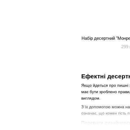
Набір десертний "Монре
299 
Ефектні десертн
Якщо йдеться про пишні з
має бути зроблено правил
виглядом.
З їх допомогою можна нас
означає, що кожен гість 
Переваги дизайнерс