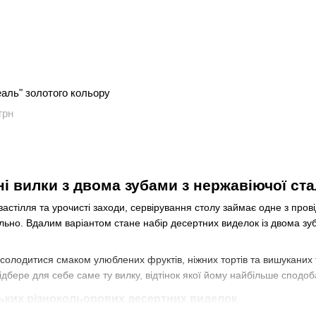
аль" золотого кольору
грн
і вилки з двома зубами з нержавіючої ста
астілля та урочисті заходи, сервірування столу займає одне з провід
ьно. Вдалим варіантом стане набір десертних виделок із двома зуб
олодитися смаком улюблених фруктів, ніжних тортів та вишуканих ті
підбере для себе саме ту вилку, відтінок якої йому найбільше сподоб
ьких різнокольорових десертних виделок