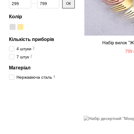
Від Ціна, грн
До Ціна, грн
ОК
Колір
Кількість приборів
Набір вилок "Ж
2
4 штуки
799 
2
7 штук
Матеріал
4
Нержавіюча сталь