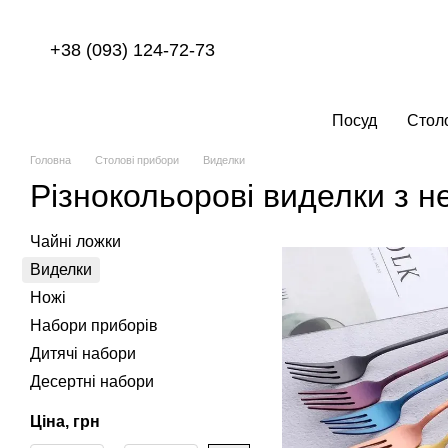
Перейти до основного контенту
+38 (093) 124-72-73
Посуд
Стол
Головна
Столові прибори
Виделки
Різнокольорові виделки з н
Чайні ложки
Виделки
Ножі
Набори приборів
Дитячі набори
Десертні набори
Ціна, грн