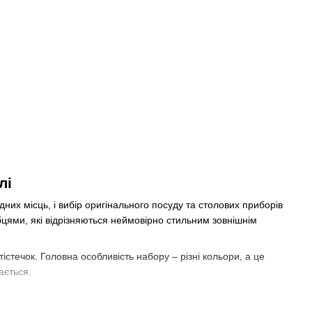
лі
них місць, і вибір оригінального посуду та столових приборів
цями, які відрізняються неймовірно стильним зовнішнім
стечок. Головна особливість набору – різні кольори, а це
ається.