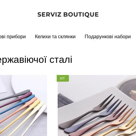
ові прибори
Келихи та склянки
Подарункові набори
ержавіючої сталі
ХІТ