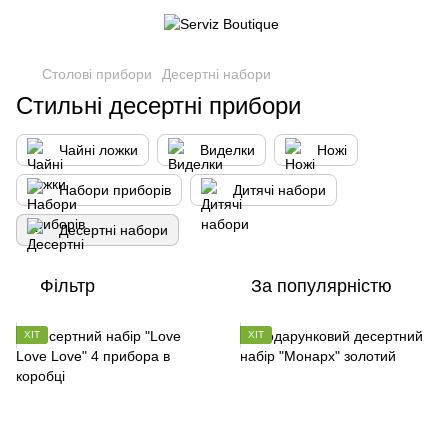
Столові прибори
Десертні набори
Стильні десертні прибори
Чайні ложки
Виделки
Ножі
Набори приборів
Дитячі набори
Десертні набори
Фільтр
За популярністю
ХІТ
ХІТ