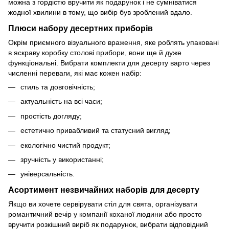
можна з гордістю вручити як подарунок і не сумніватися
жодної хвилини в тому, що вибір був зроблений вдало.
Плюси набору десертних приборів
Окрім приємного візуального враження, яке роблять упаковані
в яскраву коробку столові прибори, вони ще й дуже
функціональні. Вибрати комплекти для десерту варто через
численні переваги, які має кожен набір:
стиль та довговічність;
актуальність на всі часи;
простість догляду;
естетично привабливий та статусний вигляд;
екологічно чистий продукт;
зручність у використанні;
універсальність.
Асортимент незвичайних наборів для десерту
Якщо ви хочете сервірувати стіл для свята, організувати
романтичний вечір у компанії коханої людини або просто
вручити розкішний виріб як подарунок, вибрати відповідний