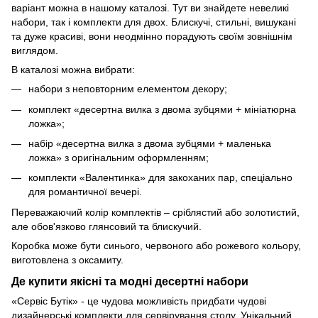
варіант можна в нашому каталозі. Тут ви знайдете невеликі
набори, так і комплекти для двох. Блискучі, стильні, вишукані
та дуже красиві, вони неодмінно порадують своїм зовнішнім
виглядом.
В каталозі можна вибрати:
набори з неповторним елементом декору;
комплект «десертна вилка з двома зубцями + мініатюрна
ложка»;
набір «десертна вилка з двома зубцями + маленька
ложка» з оригінальним оформленням;
комплекти «Валентинка» для закоханих пар, спеціально
для романтичної вечері.
Переважаючий колір комплектів – сріблястий або золотистий,
але обов'язково глянсовий та блискучий.
Коробка може бути синього, червоного або рожевого кольору,
виготовлена ​​з оксамиту.
Де купити якісні та модні десертні набори
«Сервіс Бутік» - це чудова можливість придбати чудові
дизайнерські комплекти для сервірування столу. Унікальний