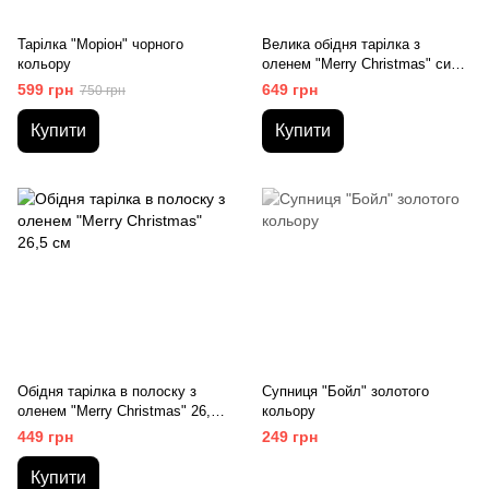
Тарілка "Моріон" чорного
Велика обідня тарілка з
кольору
оленем "Merry Christmas" синя
30,5 см
599 грн
649 грн
750 грн
Купити
Купити
Обідня тарілка в полоску з
Супниця "Бойл" золотого
оленем "Merry Christmas" 26,5
кольору
см
449 грн
249 грн
Купити