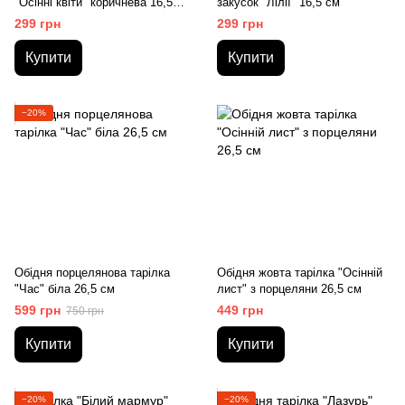
"Осінні квіти" коричнева 16,5
закусок "Лілії" 16,5 см
см
299 грн
299 грн
Купити
Купити
−20%
Обідня порцелянова тарілка
Обідня жовта тарілка "Осінній
"Час" біла 26,5 см
лист" з порцеляни 26,5 см
599 грн
449 грн
750 грн
Купити
Купити
−20%
−20%