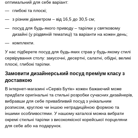
оптимальний для себе варіант:
глибокі та плоскі;
з різним діаметром – від 16,5 до 30,5 см;
посуд для будь-якого приводу – тарілки у святковому
дизайні (у різдвяній тематиці) та варіанти на кожен день;
комплекти.
У нас підберете посуд для будь-яких страв у будь-якому стилі
сервірування столу: закусочні, десертні, салатні, обідні, великі
плоскі, глибокі тарілки.
Замовити дизайнерський посуд преміум класу з
доставкою
В інтернет-магазині «Сервіз Бутік» кожен бажаючий може
придбати оригінальні та стильні розробки сучасних дизайнерів,
вибравши для себе привабливий посуд з унікальним
розписом, круглою чи іншою нетрадиційною формою та
іншими особливостями. У нашому каталозі можна вибрати
окремі стильні тарілки з високоякісної корейської порцеляни
для себе або на подарунок.