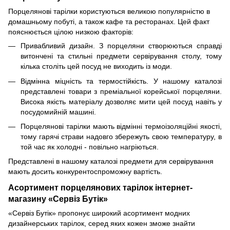
Порцелянові тарілки користуються великою популярністю в
домашньому побуті, а також кафе та ресторанах. Цей факт
пояснюється цілою низкою факторів:
Привабливий дизайн. З порцеляни створюються справді
витончені та стильні предмети сервірування столу, тому
кілька століть цей посуд не виходить із моди.
Відмінна міцність та термостійкість. У нашому каталозі
представлені товари з преміальної корейської порцеляни.
Висока якість матеріалу дозволяє мити цей посуд навіть у
посудомийній машині.
Порцелянові тарілки мають відмінні термоізоляційні якості,
тому гарячі страви надовго збережуть свою температуру, в
той час як холодні - повільно нагріються.
Представлені в нашому каталозі предмети для сервірування
мають досить конкурентоспроможну вартість.
Асортимент порцелянових тарілок інтернет-
магазину «Сервіз Бутік»
«Сервіз Бутік» пропонує широкий асортимент модних
дизайнерських тарілок, серед яких кожен зможе знайти