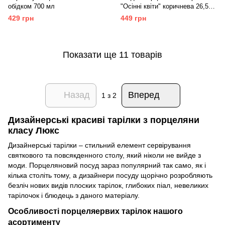
обідком 700 мл
"Осінні квіти" коричнева 26,5
см
429 грн
449 грн
Показати ще 11 товарів
Назад
Вперед
1
з 2
Дизайнерські красиві тарілки з порцеляни
класу Люкс
Дизайнерські тарілки – стильний елемент сервірування
святкового та повсякденного столу, який ніколи не вийде з
моди. Порцеляновий посуд зараз популярний так само, як і
кілька століть тому, а дизайнери посуду щорічно розробляють
безліч нових видів плоских тарілок, глибоких піал, невеликих
тарілочок і блюдець з даного матеріалу.
Особливості порцеляервих тарілок нашого
асортименту