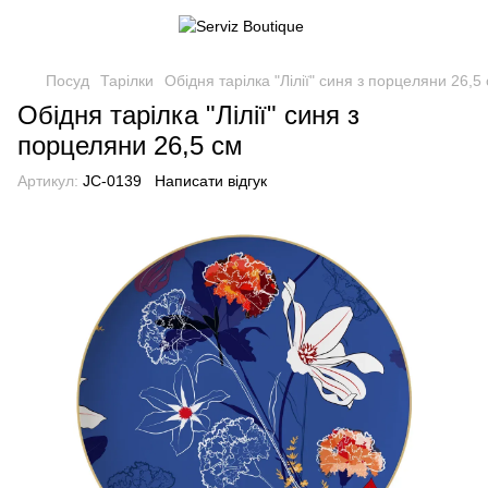
Посуд
Тарілки
Обідня тарілка "Лілії" синя з порцеляни 26,5
Обідня тарілка "Лілії" синя з
порцеляни 26,5 см
Артикул:
JC-0139
Написати відгук