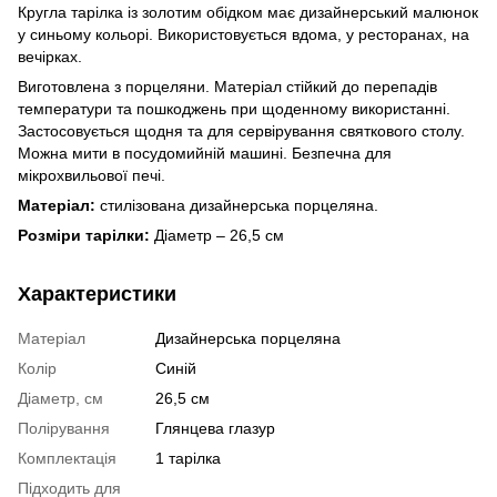
Кругла тарілка із золотим обідком має дизайнерський малюнок
у синьому кольорі. Використовується вдома, у ресторанах, на
вечірках.
Виготовлена ​​з порцеляни. Матеріал стійкий до перепадів
температури та пошкоджень при щоденному використанні.
Застосовується щодня та для сервірування святкового столу.
Можна мити в посудомийній машині. Безпечна для
мікрохвильової печі.
Матеріал:
стилізована дизайнерська порцеляна.
Розміри тарілки:
Діаметр – 26,5 см
Характеристики
Матеріал
Дизайнерська порцеляна
Колір
Синій
Діаметр, см
26,5 см
Полірування
Глянцева глазур
Комплектація
1 тарілка
Підходить для