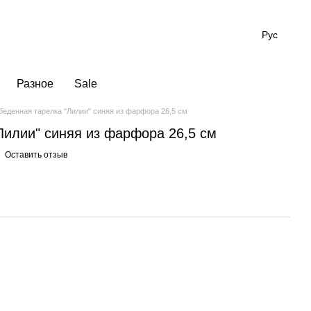
Рус
Разное
Sale
беденная тарелка "Лилии" синяя из фарфора 26,5 см
Лилии" синяя из фарфора 26,5 см
Оставить отзыв