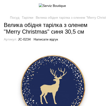
Посуд
Тарілки
Велика обідня тарілка з оленем "Merry Chris
Велика обідня тарілка з оленем
"Merry Christmas" синя 30,5 см
Артикул:
JC-0234
Написати відгук