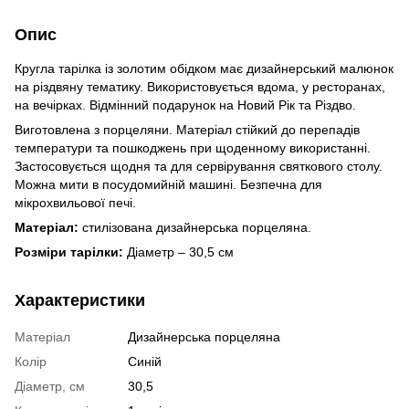
Опис
Кругла тарілка із золотим обідком має дизайнерський малюнок
на різдвяну тематику. Використовується вдома, у ресторанах,
на вечірках. Відмінний подарунок на Новий Рік та Різдво.
Виготовлена ​​з порцеляни. Матеріал стійкий до перепадів
температури та пошкоджень при щоденному використанні.
Застосовується щодня та для сервірування святкового столу.
Можна мити в посудомийній машині. Безпечна для
мікрохвильової печі.
Матеріал:
стилізована дизайнерська порцеляна.
Розміри тарілки:
Діаметр – 30,5 см
Характеристики
Матеріал
Дизайнерська порцеляна
Колір
Синій
Діаметр, см
30,5