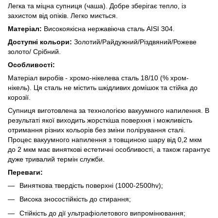
Легка та міцна супниця (чаша). Добре зберігає тепло, із
захистом від опіків. Легко миється.
Матеріал:
Високоякісна нержавіюча сталь AISI 304.
Доступні кольори:
Золотий/Райдужний/Різдвяний/Рожеве
золото/ Срібний.
Особливості:
Матеріал виробів - хромо-нікелева сталь 18/10 (% хром-
нікель). Ця сталь не містить шкідливих домішок та стійка до
корозії.
Супниця виготовлена за технологією вакуумного напилення. В
результаті якої виходить жорсткіша поверхня і можливість
отримання різних кольорів без зміни полірування сталі.
Процес вакуумного напилення з товщиною шару від 0,2 мкм
до 2 мкм має виняткові естетичні особливості, а також гарантує
дуже тривалий термін служби.
Переваги:
Виняткова твердість поверхні (1000-2500hv);
Висока зносостійкість до стирання;
Стійкість до дії ультрафіолетового випромінювання;