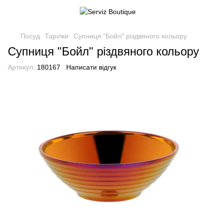
Посуд
Тарілки
Супниця "Бойл" різдвяного кольору
Супниця "Бойл" різдвяного кольору
Артикул:
180167
Написати відгук