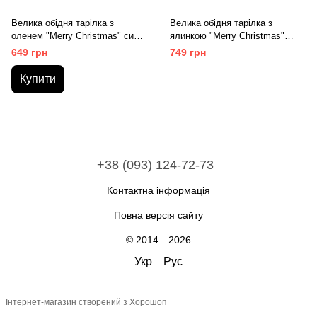
Велика обідня тарілка з
Велика обідня тарілка з
оленем "Merry Christmas" синя
ялинкою "Merry Christmas"
30,5 см
зелена 30,5 см
649 грн
749 грн
Купити
+38 (093) 124-72-73
Контактна інформація
Повна версія сайту
© 2014—2026
Укр
Рус
Інтернет-магазин створений з Хорошоп