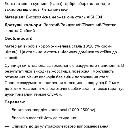
Легка та міцна супниця (чаша). Добре зберігає тепло, із
захистом від опіків. Легко миється.
Матеріал:
Високоякісна нержавіюча сталь AISI 304.
Доступні кольори:
Золотий/Райдужний/Різдвяний/Рожеве
золото/ Срібний.
Особливості:
Матеріал виробів - хромо-нікелева сталь 18/10 (% хром-
нікель). Ця сталь не містить шкідливих домішок та стійка до
корозії.
Супниця виготовлена за технологією вакуумного напилення. В
результаті якої виходить жорсткіша поверхня і можливість
отримання різних кольорів без зміни полірування сталі.
Процес вакуумного напилення з товщиною шару від 0,2 мкм
до 2 мкм має виняткові естетичні особливості, а також гарантує
дуже тривалий термін служби.
Переваги:
Виняткова твердість поверхні (1000-2500hv);
Висока зносостійкість до стирання;
Стійкість до дії ультрафіолетового випромінювання;