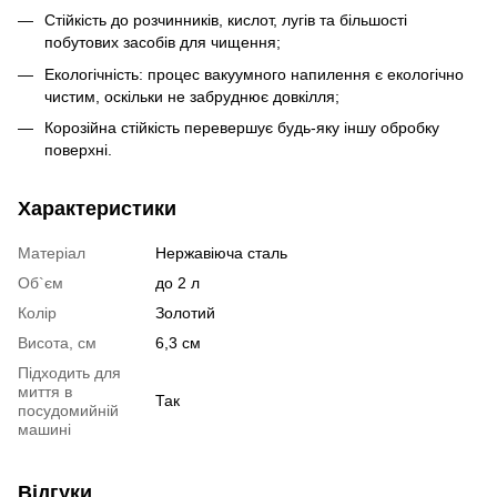
Стійкість до розчинників, кислот, лугів та більшості
побутових засобів для чищення;
Екологічність: процес вакуумного напилення є екологічно
чистим, оскільки не забруднює довкілля;
Корозійна стійкість перевершує будь-яку іншу обробку
поверхні.
Характеристики
Матеріал
Нержавіюча сталь
Об`єм
до 2 л
Колір
Золотий
Висота, см
6,3 см
Підходить для
миття в
Так
посудомийній
машині
Відгуки