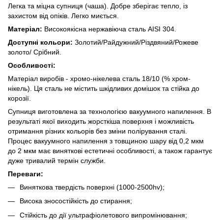
Легка та міцна супниця (чаша). Добре зберігає тепло, із
захистом від опіків. Легко миється.
Матеріал:
Високоякісна нержавіюча сталь AISI 304.
Доступні кольори:
Золотий/Райдужний/Різдвяний/Рожеве
золото/ Срібний.
Особливості:
Матеріал виробів - хромо-нікелева сталь 18/10 (% хром-
нікель). Ця сталь не містить шкідливих домішок та стійка до
корозії.
Супниця виготовлена за технологією вакуумного напилення. В
результаті якої виходить жорсткіша поверхня і можливість
отримання різних кольорів без зміни полірування сталі.
Процес вакуумного напилення з товщиною шару від 0,2 мкм
до 2 мкм має виняткові естетичні особливості, а також гарантує
дуже тривалий термін служби.
Переваги:
Виняткова твердість поверхні (1000-2500hv);
Висока зносостійкість до стирання;
Стійкість до дії ультрафіолетового випромінювання;