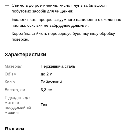
Стійкість до розчинників, кислот, лугів та більшості
побутових засобів для чищення;
Екологічність: процес вакуумного напилення є екологічно
чистим, оскільки не забруднює довкілля;
Корозійна стійкість перевершує будь-яку іншу обробку
поверхні.
Характеристики
Матеріал
Нержавіюча сталь
Об`єм
до 2 л
Колір
Райдужний
Висота, см
6,3 см
Підходить для
миття в
Так
посудомийній
машині
Відгуки