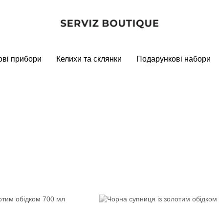
ові прибори
Келихи та склянки
Подарункові набори