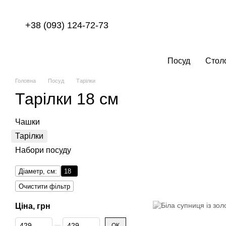
Перейти до основного контенту
+38 (093) 124-72-73
Посуд
Стол
Головна
Посуд
Тарілки
Тарілки 18 см
Чашки
Тарілки
Набори посуду
Діаметр, см:
18
Очистити фільтр
Ціна, грн
Від Ціна, грн
До Ціна, грн
ОК