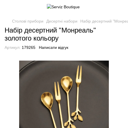
Столові прибори
Десертні набори
Набір десертний "Монреа
Набір десертний "Монреаль"
золотого кольору
Артикул:
179265
Написати відгук