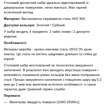
Столовий десертний набір ідеально відполірований із
дзеркальною поверхнею, легко миється. Має гарний
естетичний вигляд
Матеріал:
Високоякісна нержавіюча сталь AISI 304.
Доступні кольори:
Золотий / Срібний.
У набір входить 4 предмети: 2 чайні ложки і 2 десертні
виделки.
Особливості:
Матеріал виробів - хромо-нікелева сталь 18/10 (% хром-
нікель). Ця сталь не містить шкідливих домішок та стійка до
корозії.
Столовий набір виготовлений за технологією вакуумного
напилення. В результаті якої виходить жорсткіша поверхня і
можливість отримання різних кольорів без зміни полірування
сталі. Процес вакуумного напилення з товщиною шару від 0,2
мкм до 2 мкм має виняткові естетичні особливості, а також
гарантує дуже тривалий термін служби.
Переваги:
Виняткова твердість поверхні (1000-2500hv);