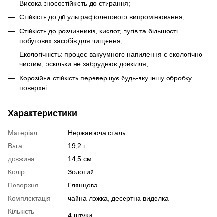
Висока зносостійкість до стирання;
Стійкість до дії ультрафіолетового випромінювання;
Стійкість до розчинників, кислот, лугів та більшості
побутових засобів для чищення;
Екологічність: процес вакуумного напилення є екологічно
чистим, оскільки не забруднює довкілля;
Корозійна стійкість перевершує будь-яку іншу обробку
поверхні.
Характеристики
Матеріал
Нержавіюча сталь
Вага
19,2 г
довжина
14,5 см
Колір
Золотий
Поверхня
Глянцева
Комплектація
чайна ложка, десертна виделка
Кількість
4 штуки