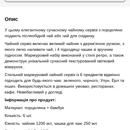
Опис
У цьому елегантному сучасному чайному сервізі з порцеляни
подають післяобідній чай або чай для сніданку.
Чайний сервіз включає великий чайник з дерев'яною ручкою, з
якого легко наливати чай, і 4 підходящі чашки зі зручним
підносом. Мармуровий набір виконаний у стилі ретро, ​​а також
демонструє унікальний сучасний текстурований квітковий
візерунок..
Стильний мармуровий чайний сервіз із 6 предметів відмінно
підходить для будь-якого чаю: зеленого, чорного, Улун, Ерл та
інших. Використовується в домашніх умовах, ресторанах,
кафе. Невибагливий у догляді.
Інформація про продукт:
Матеріал: порцеляна + бамбук
Кількість: 6 шт.
Ємність: чайник 1200 мл, чашка для чаю 250 мл