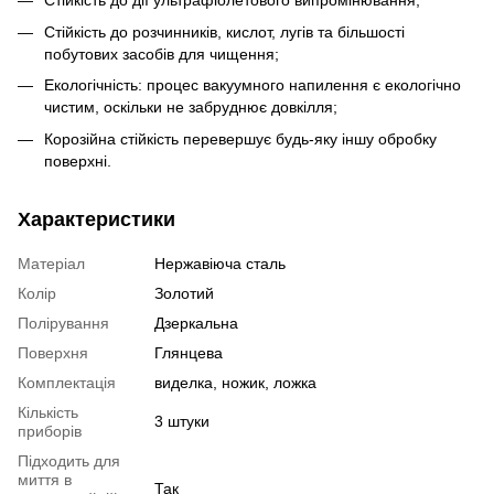
Стійкість до дії ультрафіолетового випромінювання;
Стійкість до розчинників, кислот, лугів та більшості
побутових засобів для чищення;
Екологічність: процес вакуумного напилення є екологічно
чистим, оскільки не забруднює довкілля;
Корозійна стійкість перевершує будь-яку іншу обробку
поверхні.
Характеристики
Матеріал
Нержавіюча сталь
Колір
Золотий
Полірування
Дзеркальна
Поверхня
Глянцева
Комплектація
виделка, ножик, ложка
Кількість
3 штуки
приборів
Підходить для
миття в
Так