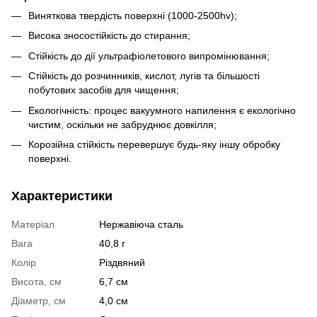
Виняткова твердість поверхні (1000-2500hv);
Висока зносостійкість до стирання;
Стійкість до дії ультрафіолетового випромінювання;
Стійкість до розчинників, кислот, лугів та більшості
побутових засобів для чищення;
Екологічність: процес вакуумного напилення є екологічно
чистим, оскільки не забруднює довкілля;
Корозійна стійкість перевершує будь-яку іншу обробку
поверхні.
Характеристики
Матеріал
Нержавіюча сталь
Вага
40,8 г
Колір
Різдвяний
Висота, см
6,7 см
Діаметр, см
4,0 см