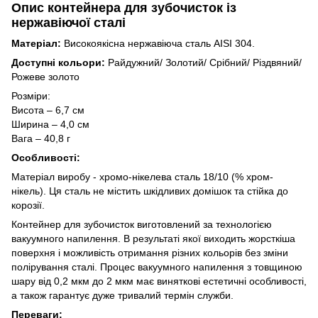
Опис контейнера для зубочисток із
нержавіючої сталі
Матеріал:
Високоякісна нержавіюча сталь AISI 304.
Доступні кольори:
Райдужний/ Золотий/ Срібний/ Різдвяний/
Рожеве золото
Розміри:
Висота – 6,7 см
Ширина – 4,0 см
Вага – 40,8 г
Особливості:
Матеріал виробу - хромо-нікелева сталь 18/10 (% хром-
нікель). Ця сталь не містить шкідливих домішок та стійка до
корозії.
Контейнер для зубочисток виготовлений за технологією
вакуумного напилення. В результаті якої виходить жорсткіша
поверхня і можливість отримання різних кольорів без зміни
полірування сталі. Процес вакуумного напилення з товщиною
шару від 0,2 мкм до 2 мкм має виняткові естетичні особливості,
а також гарантує дуже тривалий термін служби.
Переваги: