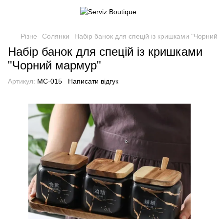
Різне
Солянки
Набір банок для спецій із кришками "Чорни
Набір банок для спецій із кришками
"Чорний мармур"
Артикул:
MC-015
Написати відгук