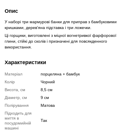
Опис
У наборі три мармурові банки для приправ з бамбуковими
кришками, дерев'яна підставка і три ложечки.
Ці горщики, виготовлені з міцної вогнетривкої фарфорової
глини, стійкі до сколів і призначені для повсякденного
використання.
Характеристики
Матеріал
порцеляна + бамбук
Колір
Чорний
Висота, см
8,5 см
Діаметр, см
9 см
Полірування
Матова
Підходить для
миття в
Так
посудомийній
машині