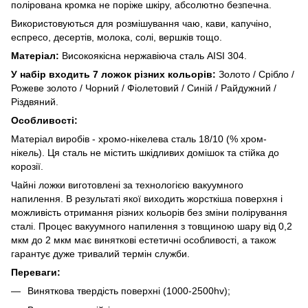
полірована кромка не поріже шкіру, абсолютно безпечна.
Використовуються для розмішування чаю, кави, капучіно,
еспресо, десертів, молока, солі, вершків тощо.
Матеріал:
Високоякісна нержавіюча сталь AISI 304.
У набір входить 7 ложок різних кольорів:
Золото / Срібло /
Рожеве золото / Чорний / Фіолетовий / Синій / Райдужний /
Різдвяний.
Особливості:
Матеріал виробів - хромо-нікелева сталь 18/10 (% хром-
нікель). Ця сталь не містить шкідливих домішок та стійка до
корозії.
Чайні ложки виготовлені за технологією вакуумного
напилення. В результаті якої виходить жорсткіша поверхня і
можливість отримання різних кольорів без зміни полірування
сталі. Процес вакуумного напилення з товщиною шару від 0,2
мкм до 2 мкм має виняткові естетичні особливості, а також
гарантує дуже тривалий термін служби.
Переваги:
Виняткова твердість поверхні (1000-2500hv);