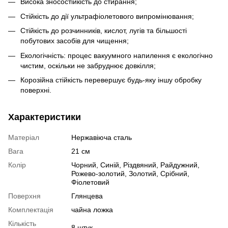
Висока зносостійкість до стирання;
Стійкість до дії ультрафіолетового випромінювання;
Стійкість до розчинників, кислот, лугів та більшості
побутових засобів для чищення;
Екологічність: процес вакуумного напилення є екологічно
чистим, оскільки не забруднює довкілля;
Корозійна стійкість перевершує будь-яку іншу обробку
поверхні.
Характеристики
Матеріал
Нержавіюча сталь
Вага
21 см
Колір
Чорний, Синій, Різдвяний, Райдужний,
Рожево-золотий, Золотий, Срібний,
Фіолетовий
Поверхня
Глянцева
Комплектація
чайна ложка
Кількість
8 штук