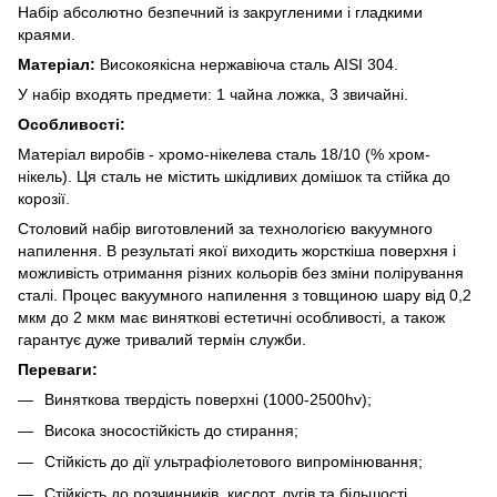
Набір абсолютно безпечний із закругленими і гладкими
краями.
Матеріал:
Високоякісна нержавіюча сталь AISI 304.
У набір входять предмети: 1 чайна ложка, 3 звичайні.
Особливості:
Матеріал виробів - хромо-нікелева сталь 18/10 (% хром-
нікель). Ця сталь не містить шкідливих домішок та стійка до
корозії.
Столовий набір виготовлений за технологією вакуумного
напилення. В результаті якої виходить жорсткіша поверхня і
можливість отримання різних кольорів без зміни полірування
сталі. Процес вакуумного напилення з товщиною шару від 0,2
мкм до 2 мкм має виняткові естетичні особливості, а також
гарантує дуже тривалий термін служби.
Переваги:
Виняткова твердість поверхні (1000-2500hv);
Висока зносостійкість до стирання;
Стійкість до дії ультрафіолетового випромінювання;
Стійкість до розчинників, кислот, лугів та більшості