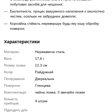
побутових засобів для чищення;
Екологічність: процес вакуумного напилення є екологічно
чистим, оскільки не забруднює довкілля;
Корозійна стійкість перевершує будь-яку іншу обробку
поверхні.
Характеристики
Матеріал
Нержавіюча сталь
Вага
17,6 г
Розмір ложки
12,3 см
Колір
Райдужний
Полірування
Дзеркальна
Поверхня
Глянцева
Комплектація
чайна ложка, 3 звичайні ложки
Кількість
4 штуки
приборів
Підходить для