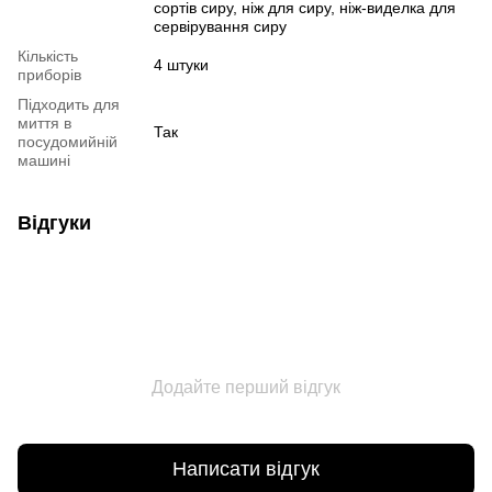
сортів сиру, ніж для сиру, ніж-виделка для
сервірування сиру
Кількість
4 штуки
приборів
Підходить для
миття в
Так
посудомийній
машині
Відгуки
Додайте перший відгук
Написати відгук