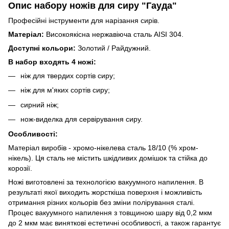
Опис набору ножів для сиру "Гауда"
Професійні інструменти для нарізання сирів.
Матеріал:
Високоякісна нержавіюча сталь AISI 304.
Доступні кольори:
Золотий / Райдужний.
В набор входять 4 ножі:
ніж для твердих сортів сиру;
ніж для м'яких сортів сиру;
сирний ніж;
нож-виделка для сервірування сиру.
Особливості:
Матеріал виробів - хромо-нікелева сталь 18/10 (% хром-
нікель). Ця сталь не містить шкідливих домішок та стійка до
корозії.
Ножі виготовлені за технологією вакуумного напилення. В
результаті якої виходить жорсткіша поверхня і можливість
отримання різних кольорів без зміни полірування сталі.
Процес вакуумного напилення з товщиною шару від 0,2 мкм
до 2 мкм має виняткові естетичні особливості, а також гарантує