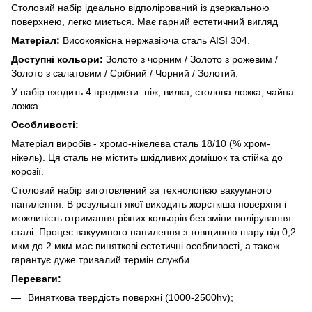
Столовий набір ідеально відполірований із дзеркальною
поверхнею, легко миється. Має гарний естетичний вигляд
Матеріал:
Високоякісна нержавіюча сталь AISI 304.
Доступні кольори:
Золото з чорним / Золото з рожевим /
Золото з салатовим / Срібний / Чорний / Золотий.
У набір входить 4 предмети: ніж, вилка, столова ложка, чайна
ложка.
Особливості:
Матеріал виробів - хромо-нікелева сталь 18/10 (% хром-
нікель). Ця сталь не містить шкідливих домішок та стійка до
корозії.
Столовий набір виготовлений за технологією вакуумного
напилення. В результаті якої виходить жорсткіша поверхня і
можливість отримання різних кольорів без зміни полірування
сталі. Процес вакуумного напилення з товщиною шару від 0,2
мкм до 2 мкм має виняткові естетичні особливості, а також
гарантує дуже тривалий термін служби.
Переваги:
Виняткова твердість поверхні (1000-2500hv);