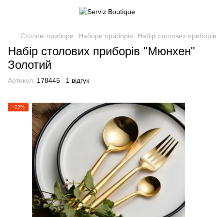
Столові прибори
Набори приборів
Набір столових приборі
Набір столових приборів "Мюнхен"
Золотий
Артикул:
178445
1 відгук
−22%