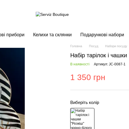
ові прибори
Келихи та склянки
Подарункові набори
Головна
Посуд
Набори посуду
Набір тарілок і чашки
В наявності
Артикул: JC-0087-1
1 350 грн
Виберіть колір