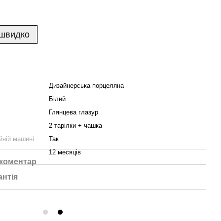
 швидко
Дизайнерська порцеляна
Білий
Глянцева глазур
2 тарілки + чашка
йній машині
Так
12 месяців
 коментар
антія