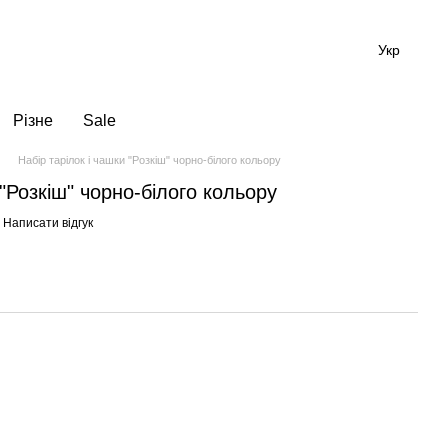
Укр
Різне
Sale
Набір тарілок і чашки "Розкіш" чорно-білого кольору
 "Розкіш" чорно-білого кольору
Написати відгук