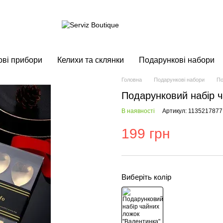
ові прибори
Келихи та склянки
Подарункові набори
Головна
Подарункові набори
По
Подарунковий набір ч
В наявності
Артикул: 1135217877
199 грн
Виберіть колір