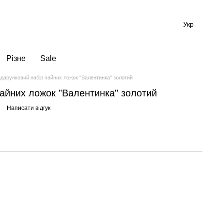
Укр
Різне
Sale
дарунковий набір чайних ложок "Валентинка" золотий
айних ложок "Валентинка" золотий
Написати відгук