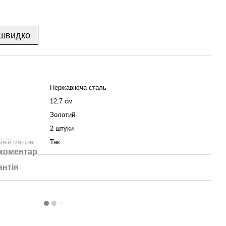
 швидко
Нержавіюча сталь
12,7 см
Золотий
2 штуки
йній машині
Так
 коментар
антія