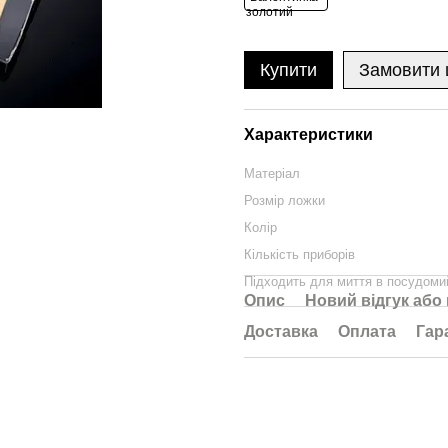
Купити
Замовити
Характеристики
Матеріал
Розмір ложки
Колір
Кількість приборів
Підходить для миття в посудоми
Опис
Новий відгук або
Доставка
Оплата
Гар