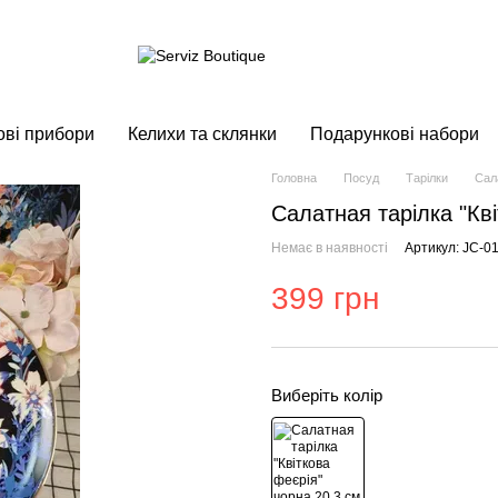
ові прибори
Келихи та склянки
Подарункові набори
Головна
Посуд
Тарілки
Сал
Салатная тарілка "Кві
Немає в наявності
Артикул: JC-0
399 грн
Виберіть колір