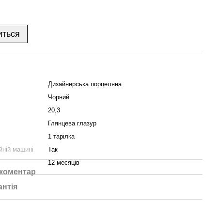
иться
Дизайнерська порцеляна
Чорний
20,3
Глянцева глазур
1 тарілка
йній машині
Так
12 месяців
 коментар
антія