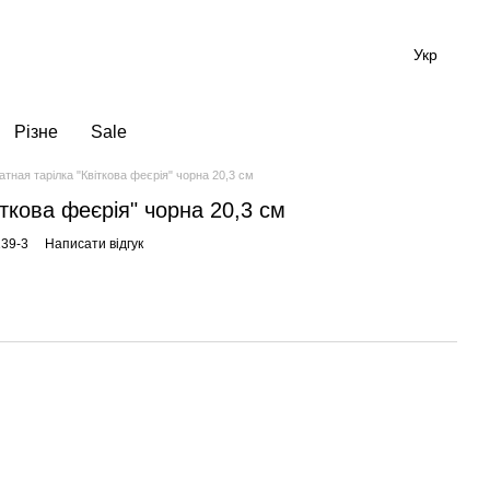
Укр
Різне
Sale
атная тарілка "Квіткова феєрія" чорна 20,3 см
ткова феєрія" чорна 20,3 см
139-3
Написати відгук