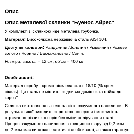
Опис
Опис металевої склянки "Буенос Айрес"
У комплекті зі склянкою йде металева трубочка.
Матеріал:
Високоякісна нержавіюча сталь AISI 304.
Доступні кольори:
Райдужний /Золотий / Різдвяний / Рожеве
золото / Чорний / Баклажановий / Синій.
Розміри: висота – 12 см, об'єм – 400 мл
Особливості:
Матеріал виробу - хромо-нікелева сталь 18/10 (% хром-
нікель). Ця сталь не містить шкідливих домішок та стійка до
корозії.
Склянка виготовлена за технологією вакуумного напилення. В
результаті якої виходить жорсткіша поверхня і можливість
отримання різних кольорів без зміни полірування сталі.
Процес вакуумного напилення з товщиною шару від 0,2 мкм
до 2 мкм має виняткові естетичні особливості, а також гарантує