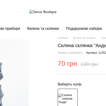
ові прибори
Келихи та склянки
Подарункові набори
Головна
Келихи та склянки
Скл
Скляна склянка "Анди
Немає в наявності
Артикул: 1135
70 грн
139 грн
Виберіть колір