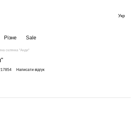
Укр
Різне
Sale
яна склянка "Анди"
"
217854
Написати відгук