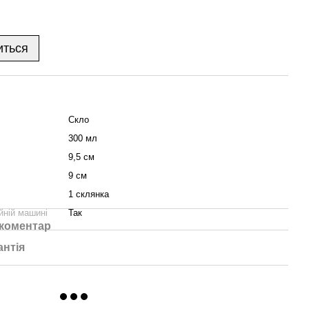
иться
Скло
300 мл
9,5 см
9 см
1 склянка
йній машині
Так
 коментар
антія