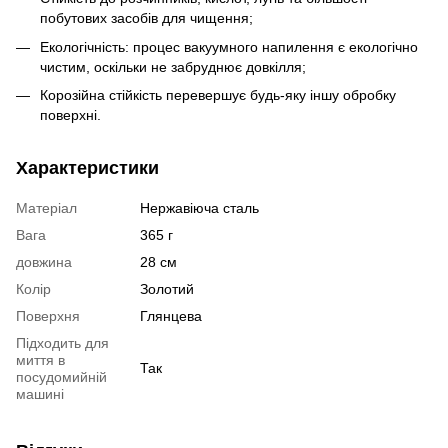
побутових засобів для чищення;
Екологічність: процес вакуумного напилення є екологічно
чистим, оскільки не забруднює довкілля;
Корозійна стійкість перевершує будь-яку іншу обробку
поверхні.
Характеристики
Матеріал
Нержавіюча сталь
Вага
365 г
довжина
28 см
Колір
Золотий
Поверхня
Глянцева
Підходить для
миття в
Так
посудомийній
машині