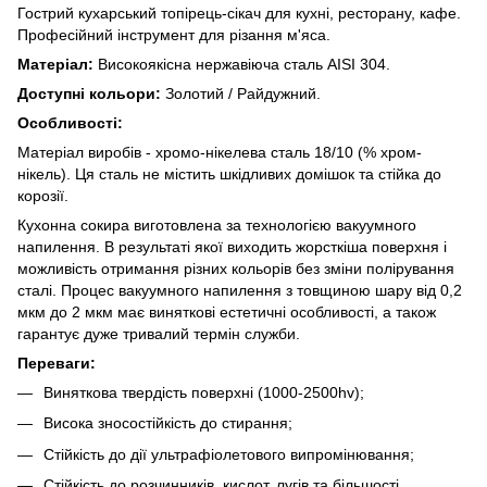
Гострий кухарський топірець-сікач для кухні, ресторану, кафе.
Професійний інструмент для різання м'яса.
Матеріал:
Високоякісна нержавіюча сталь AISI 304.
Доступні кольори:
Золотий / Райдужний.
Особливості:
Матеріал виробів - хромо-нікелева сталь 18/10 (% хром-
нікель). Ця сталь не містить шкідливих домішок та стійка до
корозії.
Кухонна сокира виготовлена за технологією вакуумного
напилення. В результаті якої виходить жорсткіша поверхня і
можливість отримання різних кольорів без зміни полірування
сталі. Процес вакуумного напилення з товщиною шару від 0,2
мкм до 2 мкм має виняткові естетичні особливості, а також
гарантує дуже тривалий термін служби.
Переваги:
Виняткова твердість поверхні (1000-2500hv);
Висока зносостійкість до стирання;
Стійкість до дії ультрафіолетового випромінювання;
Стійкість до розчинників, кислот, лугів та більшості