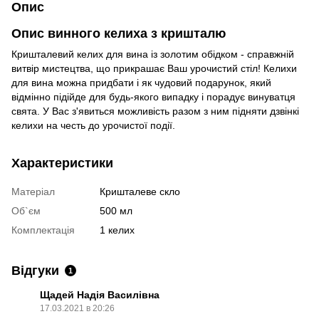
Опис
Опис винного келиха з кришталю
Кришталевий келих для вина із золотим обідком - справжній
витвір мистецтва, що прикрашає Ваш урочистий стіл! Келихи
для вина можна придбати і як чудовий подарунок, який
відмінно підійде для будь-якого випадку і порадує винуватця
свята. У Вас з'явиться можливість разом з ним підняти дзвінкі
келихи на честь до урочистої події.
Характеристики
Матеріал
Кришталеве скло
Об`єм
500 мл
Комплектація
1 келих
Відгуки
1
Щадей Надія Василівна
17.03.2021 в 20:26