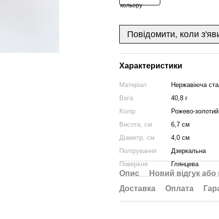
Повідомити, коли з'яв
Характеристики
Матеріал
Нержавіюча ста
Вага
40,8 г
Колір
Рожево-золотий
Висота, см
6,7 см
Діаметр, см
4,0 см
Полірування
Дзеркальна
Поверхня
Глянцева
Опис
Новий відгук або
Доставка
Оплата
Гар