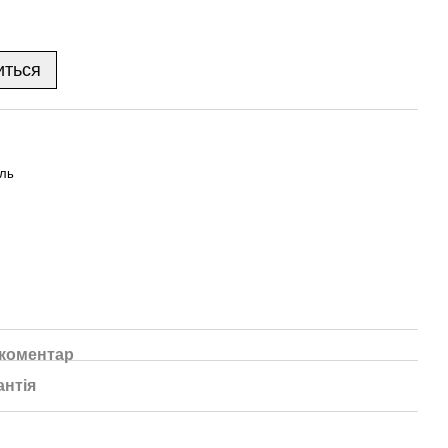
иться
ль
 коментар
антія