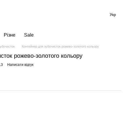
Укр
Різне
Sale
зубочисток
Контейнер для зубочисток рожево-золотого кольору
сток рожево-золотого кольору
13
Написати відгук