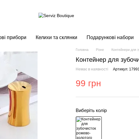
ові прибори
Келихи та склянки
Подарункові набори
Головна
Різне
Контейнери для 
Контейнер для зубочи
Немає в наявності
Артикул: 1799
99 грн
Виберіть колір