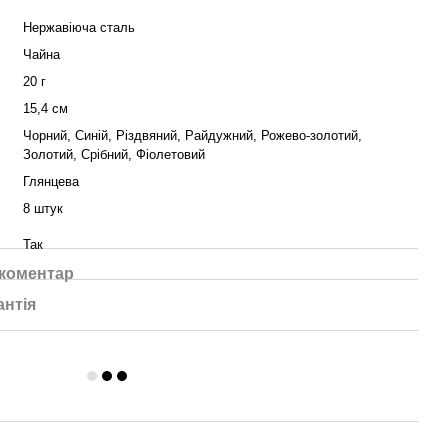
Нержавіюча сталь
Чайна
20 г
15,4 см
Чорний, Синій, Різдвяний, Райдужний, Рожево-золотий,
Золотий, Срібний, Фіолетовий
Глянцева
8 штук
Так
 коментар
антія