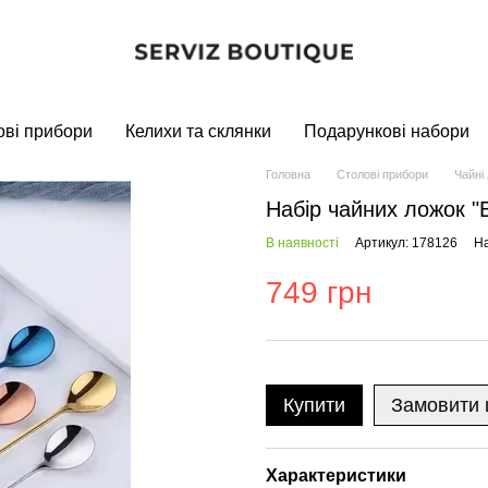
ові прибори
Келихи та склянки
Подарункові набори
Головна
Столові прибори
Чайні
Набір чайних ложок "
В наявності
Артикул: 178126
На
749 грн
Купити
Замовити
Характеристики