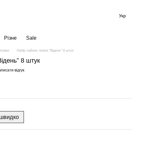
Укр
Різне
Sale
 ложки
Набір чайних ложок "Відень" 8 штук
Відень" 8 штук
писати відгук
 швидко