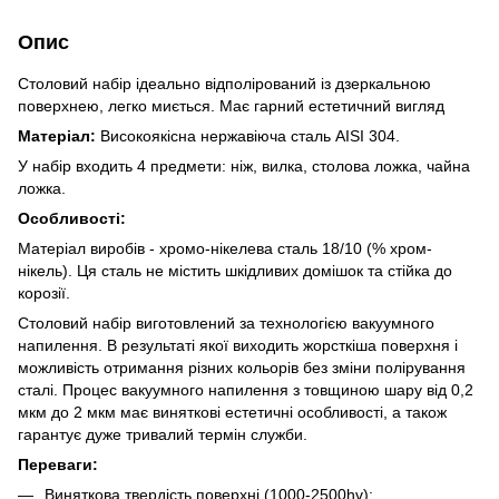
Опис
Столовий набір ідеально відполірований із дзеркальною
поверхнею, легко миється. Має гарний естетичний вигляд
Матеріал:
Високоякісна нержавіюча сталь AISI 304.
У набір входить 4 предмети: ніж, вилка, столова ложка, чайна
ложка.
Особливості:
Матеріал виробів - хромо-нікелева сталь 18/10 (% хром-
нікель). Ця сталь не містить шкідливих домішок та стійка до
корозії.
Столовий набір виготовлений за технологією вакуумного
напилення. В результаті якої виходить жорсткіша поверхня і
можливість отримання різних кольорів без зміни полірування
сталі. Процес вакуумного напилення з товщиною шару від 0,2
мкм до 2 мкм має виняткові естетичні особливості, а також
гарантує дуже тривалий термін служби.
Переваги:
Виняткова твердість поверхні (1000-2500hv);