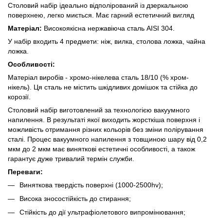
Столовий набір ідеально відполірований із дзеркальною
поверхнею, легко миється. Має гарний естетичний вигляд
Матеріал:
Високоякісна нержавіюча сталь AISI 304.
У набір входить 4 предмети: ніж, вилка, столова ложка, чайна
ложка.
Особливості:
Матеріал виробів - хромо-нікелева сталь 18/10 (% хром-
нікель). Ця сталь не містить шкідливих домішок та стійка до
корозії.
Столовий набір виготовлений за технологією вакуумного
напилення. В результаті якої виходить жорсткіша поверхня і
можливість отримання різних кольорів без зміни полірування
сталі. Процес вакуумного напилення з товщиною шару від 0,2
мкм до 2 мкм має виняткові естетичні особливості, а також
гарантує дуже тривалий термін служби.
Переваги:
Виняткова твердість поверхні (1000-2500hv);
Висока зносостійкість до стирання;
Стійкість до дії ультрафіолетового випромінювання;