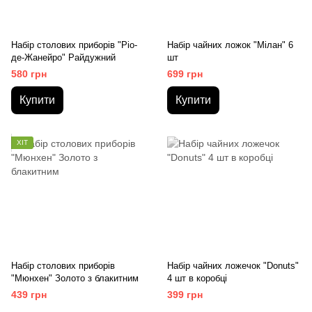
Набір столових приборів "Ріо-
Набір чайних ложок "Мілан" 6
де-Жанейро" Райдужний
шт
580 грн
699 грн
Купити
Купити
ХІТ
Набір столових приборів
Набір чайних ложечок "Donuts"
"Мюнхен" Золото з блакитним
4 шт в коробці
439 грн
399 грн